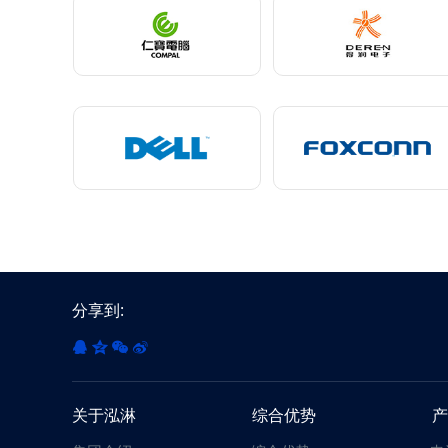
分享到:
关于泓淋
综合优势
产