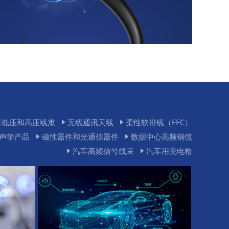
车低压和高压线束
无线通讯天线
柔性软排线（FFC）
声学产品
磁性器件和光通信器件
数据中心高频铜缆
汽车高频信号线束
汽车用充电枪