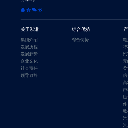
关于泓淋
综合优势
产
集团介绍
综合优势
电
发展历程
特
发展趋势
汽
企业文化
无
社会责任
柔
领导致辞
信
高
声
磁
件
数
汽
汽